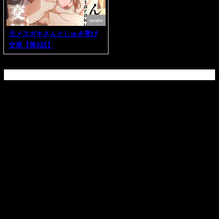
tarako
元メスガキさんとしゅき帯び
交尾【第3話】