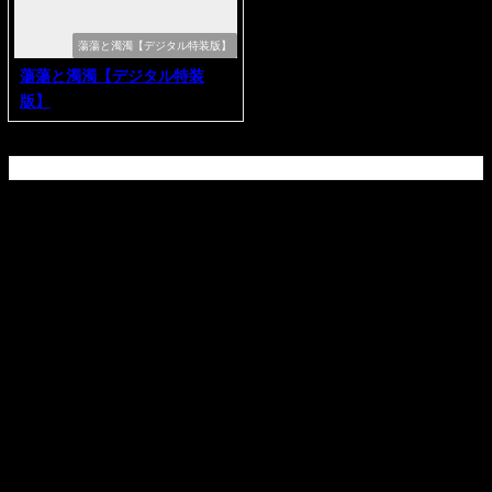
蕩蕩と濁濁【デジタル特装版】
蕩蕩と濁濁【デジタル特装
版】