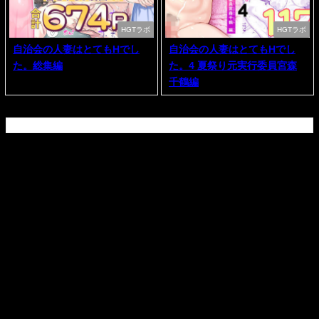
HGTラボ
HGTラボ
自治会の人妻はとてもHでし
自治会の人妻はとてもHでし
た。総集編
た。4 夏祭り元実行委員宮森
千鶴編