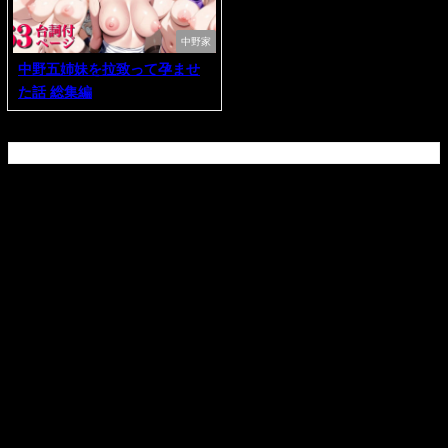
中野家
中野五姉妹を拉致って孕ませ
た話 総集編