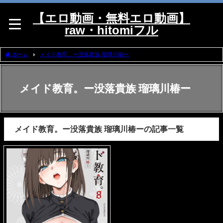
【エロ動画・無料エロ動画】
raw・hitomiフル
ホーム
メイド教育。ー没落貴族 瑠璃川椿ー
メイド教育。ー没落貴族 瑠璃川椿ー
メイド教育。ー没落貴族 瑠璃川椿ーの記事一覧