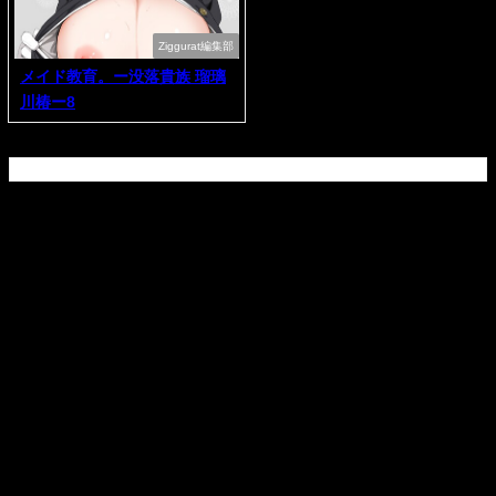
Ziggurat編集部
メイド教育。ー没落貴族 瑠璃
川椿ー8