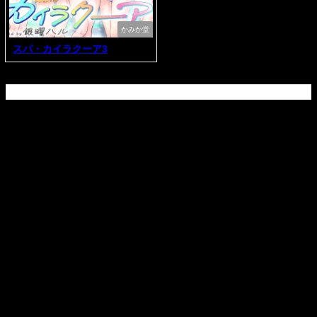
かみか堂
スパ・カイラクーア3